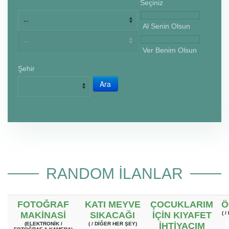
Seçiniz
Al Senin Olsun
Ver Benim Olsun
Şehir
RANDOM ILANLAR
FOTOĞRAF
KATI MEYVE
ÇOCUKLARIM
Ö
MAKINASI
SIKACAĞI
IÇIN KIYAFET
( 
(ELEKTRONIK /
( / DIĞER HER ŞEY)
IHTIYACIM