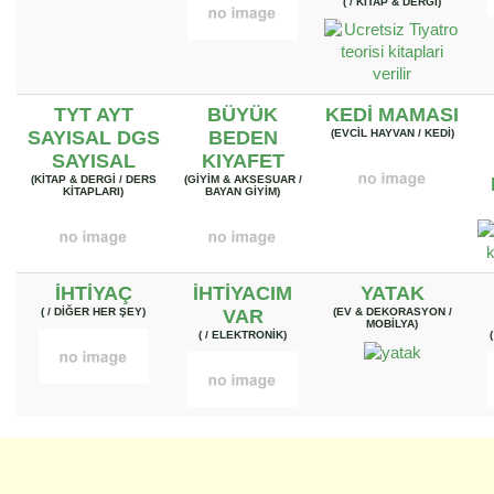
( / KITAP & DERGI)
TYT AYT
BÜYÜK
KEDI MAMASI
SAYISAL DGS
BEDEN
(EVCIL HAYVAN / KEDI)
SAYISAL
KIYAFET
(KITAP & DERGI / DERS
(GIYIM & AKSESUAR /
KITAPLARI)
BAYAN GIYIM)
İHTIYAÇ
İHTIYACIM
YATAK
( / DIĞER HER ŞEY)
VAR
(EV & DEKORASYON /
MOBILYA)
( / ELEKTRONIK)