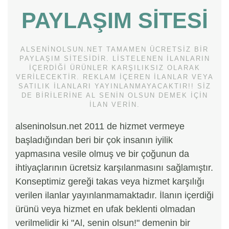
PAYLAŞIM SITESI
ALSENINOLSUN.NET TAMAMEN ÜCRETSIZ BIR
PAYLAŞIM SITESIDIR. LISTELENEN ILANLARIN
IÇERDIĞI ÜRÜNLER KARŞILIKSIZ OLARAK
VERILECEKTIR. REKLAM IÇEREN ILANLAR VEYA
SATILIK ILANLARI YAYINLANMAYACAKTIR!! SIZ
DE BIRILERINE AL SENIN OLSUN DEMEK IÇIN
ILAN VERIN.
alseninolsun.net 2011 de hizmet vermeye
başladığından beri bir çok insanın iyilik
yapmasına vesile olmuş ve bir çoğunun da
ihtiyaçlarının ücretsiz karşılanmasını sağlamıştır.
Konseptimiz gereği takas veya hizmet karşılığı
verilen ilanlar yayınlanmamaktadır. İlanın içerdiği
ürünü veya hizmet en ufak beklenti olmadan
verilmelidir ki "Al, senin olsun!" demenin bir