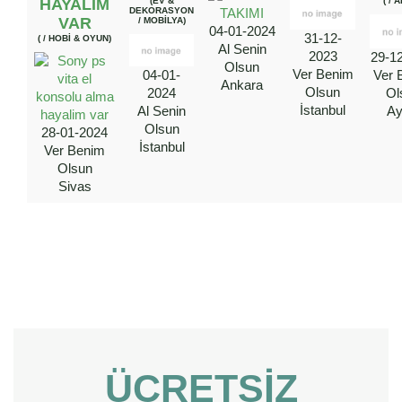
HAYALIM
(EV &
( / 
DEKORASYON
VAR
/ MOBILYA)
04-01-2024
31-12-
( / HOBI & OYUN)
Al Senin
2023
29-1
Olsun
Ver Benim
Ver 
04-01-
Ankara
Olsun
Ol
2024
İstanbul
Ay
Al Senin
Olsun
28-01-2024
İstanbul
Ver Benim
Olsun
Sivas
ÜCRETSIZ